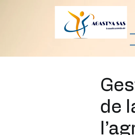
Ges
de l
l’ag