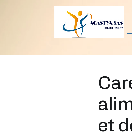
Car
alim
et d