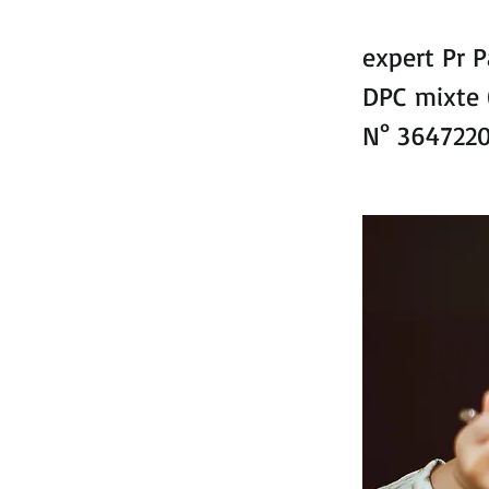
expert Pr 
DPC mixte (
N° 364722