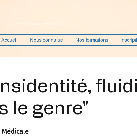
Votre Formation médicale
Accueil
Nous connaitre
Nos formations
Inscript
nsidentité, fluid
s le genre"
 Médicale