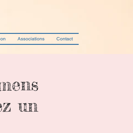
ion
Associations
Contact
amens
ez un