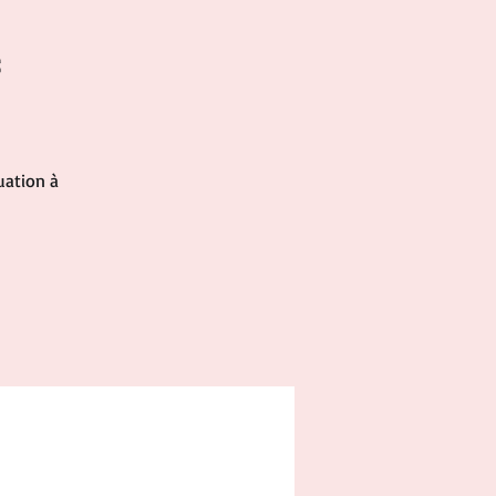
e
uation à