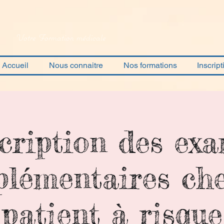
Votre Formation médicale
Accueil
Nous connaitre
Nos formations
Inscript
cription des ex
lémentaires ch
patient à risque