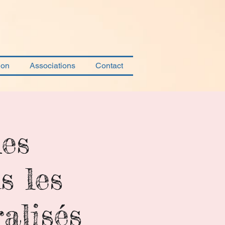
ion
Associations
Contact
des
s les
alisés