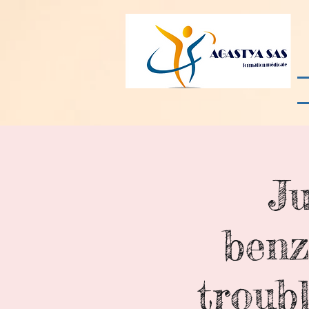
Ju
benz
troub