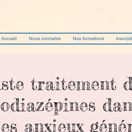
Votre Formation médicale
Accueil
Nous connaitre
Nos formations
Inscript
ste traitement 
odiazépines dan
les anxieux génér